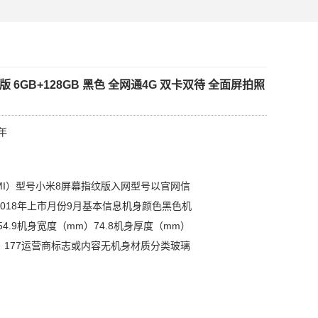
 6GB+128GB 黑色 全网通4G 双卡双待 全面屏拍照
年
MI）型号小米8屏幕指纹版入网型号以官网信
018年上市月份9月基本信息机身颜色黑色机
4.9机身宽度（mm）74.8机身厚度（mm）
g）177运营商标志或内容无机身材质分类玻璃