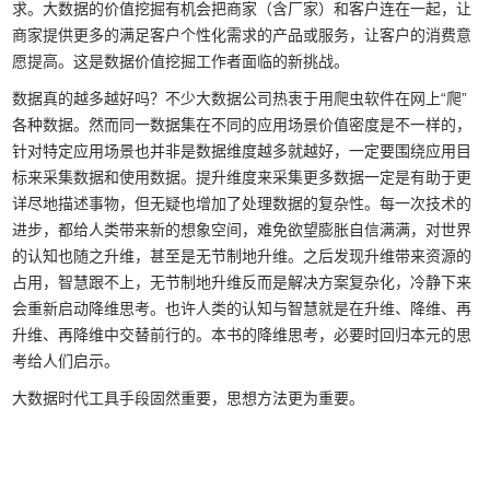
求。大数据的价值挖掘有机会把商家（含厂家）和客户连在一起，让
商家提供更多的满足客户个性化需求的产品或服务，让客户的消费意
愿提高。这是数据价值挖掘工作者面临的新挑战。
数据真的越多越好吗？不少大数据公司热衷于用爬虫软件在网上“爬”
各种数据。然而同一数据集在不同的应用场景价值密度是不一样的，
针对特定应用场景也并非是数据维度越多就越好，一定要围绕应用目
标来采集数据和使用数据。提升维度来采集更多数据一定是有助于更
详尽地描述事物，但无疑也增加了处理数据的复杂性。每一次技术的
进步，都给人类带来新的想象空间，难免欲望膨胀自信满满，对世界
的认知也随之升维，甚至是无节制地升维。之后发现升维带来资源的
占用，智慧跟不上，无节制地升维反而是解决方案复杂化，冷静下来
会重新启动降维思考。也许人类的认知与智慧就是在升维、降维、再
升维、再降维中交替前行的。本书的降维思考，必要时回归本元的思
考给人们启示。
大数据时代工具手段固然重要，思想方法更为重要。