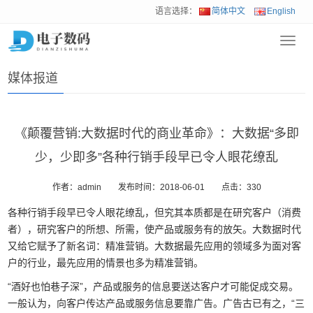
语言选择：
简体中文
English
Toggl
首页
>
新闻动态
>
媒体报道
navig
媒体报道
《颠覆营销:大数据时代的商业革命》：大数据“多即
少，少即多”各种行销手段早已令人眼花缭乱
作者：admin
发布时间：2018-06-01
点击：
330
各种行销手段早已令人眼花缭乱，但究其本质都是在研究客户（消费
者），研究客户的所想、所需，使产品或服务有的放矢。大数据时代
又给它赋予了新名词：精准营销。大数据最先应用的领域多为面对客
户的行业，最先应用的情景也多为精准营销。
“酒好也怕巷子深”，产品或服务的信息要送达客户才可能促成交易。
一般认为，向客户传达产品或服务信息要靠广告。广告古已有之，“三