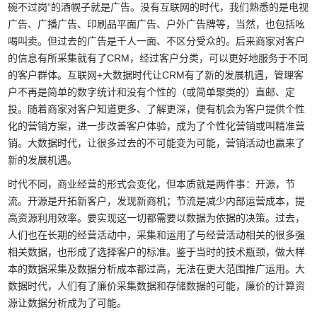
碗不过岗”的酒幌子就是广告。没有互联网的时代，我们熟悉的是电视
广告、广播广告、印刷品平面广告、户外广告牌等，当然，也包括吆
喝叫卖。但过去的广告是千人一面、不区分受众的。后来商家对客户
的信息有所采集就有了CRM，经过客户分类，可以更好地服务于不同
的客户群体。互联网+大数据时代让CRM有了新的发展机遇，管理客
户不再是简单的数字统计和没有个性的（或简单聚类的）直邮、定
投。随着商家对客户知道更多、了解更深，便有机会为客户提供个性
化的营销方案，进一步改善客户体验，成为了个性化营销或叫精准营
销。大数据时代，让很多过去的不可能变为可能，营销活动也赢来了
新的发展机遇。
时代不同，商业经营的形式会变化，但本质就是两件事：开源，节
流。开源是开拓新客户，发现新商机；节流是减少内部运营成本，提
高资源利用效率。要实现这一切都需要以数据为依据的决策。过去，
人们也在长期的经营活动中，采集和运用了与经营活动相关的很多强
相关数据，也形成了选择客户的标准。鉴于当时的技术瓶颈，做大样
本的数据采集及数据分析成本都过高，无法在更大范围推广运用。大
数据时代，人们有了廉价采集数据和存储数据的可能，廉价的计算资
源让数据分析成为了可能。