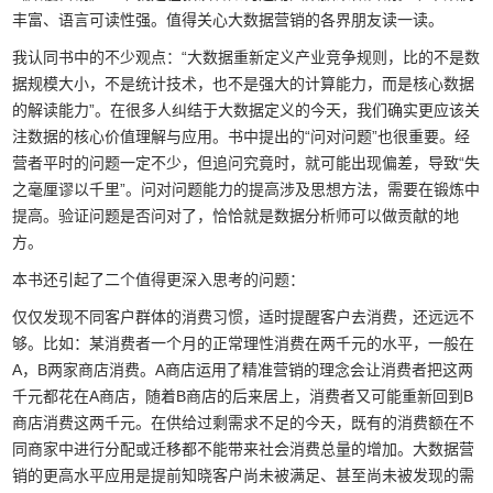
丰富、语言可读性强。值得关心大数据营销的各界朋友读一读。
我认同书中的不少观点：“大数据重新定义产业竞争规则，比的不是数
据规模大小，不是统计技术，也不是强大的计算能力，而是核心数据
的解读能力”。在很多人纠结于大数据定义的今天，我们确实更应该关
注数据的核心价值理解与应用。书中提出的“问对问题”也很重要。经
营者平时的问题一定不少，但追问究竟时，就可能出现偏差，导致“失
之毫厘谬以千里”。问对问题能力的提高涉及思想方法，需要在锻炼中
提高。验证问题是否问对了，恰恰就是数据分析师可以做贡献的地
方。
本书还引起了二个值得更深入思考的问题：
仅仅发现不同客户群体的消费习惯，适时提醒客户去消费，还远远不
够。比如：某消费者一个月的正常理性消费在两千元的水平，一般在
A，B两家商店消费。A商店运用了精准营销的理念会让消费者把这两
千元都花在A商店，随着B商店的后来居上，消费者又可能重新回到B
商店消费这两千元。在供给过剩需求不足的今天，既有的消费额在不
同商家中进行分配或迁移都不能带来社会消费总量的增加。大数据营
销的更高水平应用是提前知晓客户尚未被满足、甚至尚未被发现的需