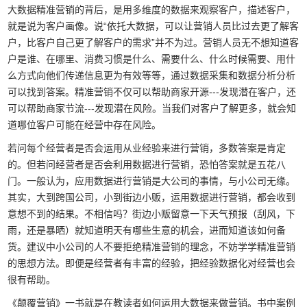
大数据精准营销的背后，是用多维度的数据来观察客户，描述客户，
就是说为客户画像。说“依托大数据，可以让营销人员比过去更了解客
户，比客户自己更了解客户的需求”并不为过。营销人员无不想知道客
户是谁、在哪里、消费习惯是什么、需要什么、什么时候需要、用什
么方式向他们传递信息更为有效等等，通过数据采集和数据分析分析
可以找到答案。精准营销不仅可以帮助商家开源---发现潜在客户，还
可以帮助商家节流---发现潜在风险。当我们对客户了解更多，就会知
道哪位客户可能在经营中存在风险。
若问每个经营者是否会运用从业经验来进行营销，多数答案是肯定
的。但若问经营者是否会利用数据进行营销，恐怕答案就是五花八
门。一般认为，应用数据进行营销是大公司的事情，与小公司无缘。
其实，大到跨国公司，小到街边小贩，运用数据进行营销，都会收到
意想不到的结果。不相信吗？街边小贩留意一下天气预报（刮风，下
雨，还是暴晒）就知道明天有哪些生意的机会，进而知道该如何备
货。建议中小公司的人不要拒绝精准营销的理念，不妨学学精准营销
的思想方法。即便是经营者有丰富的经验，把经验数据化对经营也会
很有帮助。
《颠覆营销》一书就是在教读者如何运用大数据来做营销。书中案例