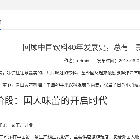
道
回顾中国饮料40年发展史，总有一
作者：admin
发布时间：2018-06-0
说，味道往往是最美的，儿时喝过的饮料，至今回想起来依然觉得津津有
儿童节，青山资本梳理了中国40年来饮料发展的简史，权当节日的小消
阶段：国人味蕾的开启时代
华第一家工厂开业
，可口可乐在中国第一条生产线正式投产，主要供应旅游饭店，卖给外国人