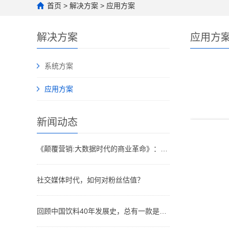
首页
>
解决方案
>
应用方案
解决方案
应用方
系统方案
应用方案
新闻动态
《颠覆营销:大数据时代的商业革命》：大数据“多即少，少即多”各种行销手段早已令人眼花缭乱
社交媒体时代，如何对粉丝估值？
回顾中国饮料40年发展史，总有一款是你儿时记忆的味道