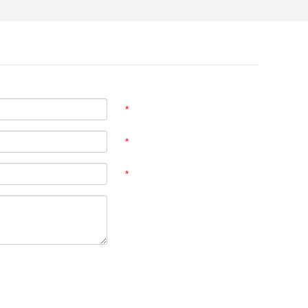
*
*
*