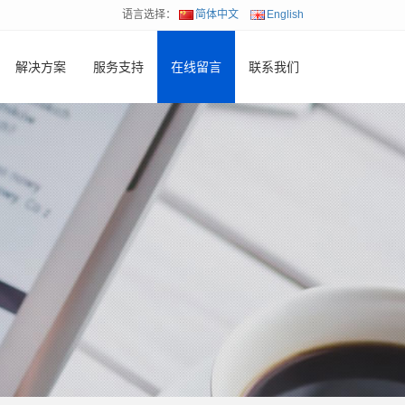
语言选择：
简体中文
English
解决方案
服务支持
在线留言
联系我们