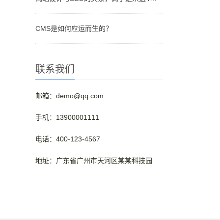
CMS是如何应运而生的？
联系我们
邮箱：demo@qq.com
手机：13900001111
电话：400-123-4567
地址：广东省广州市天河区某某科技园