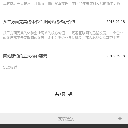
津有味。今天是六一儿童节，青山资本梳理了中国40年来饮料发展的简史，权当
节日的小消遣，顺便看看能否找到你记忆深处的那个味道？第一阶段：国人味蕾
的开启时代百事可乐在华第一家...
从三方面完美的体验企业网站的核心价值
2018-05-18
从三方面完美的体验企业网站的核心价值 随着互联网的迅猛发展，一个企业
的发展离不开互联网的发展，企业注重企业网站建设，那么必然会给其带来不错
的效果。企业网站建设其核心价值直接体现在网站对于用户和商家而
网站建设的五大核心要素
2018-05-18
SEO描述
共
1
页
5
条
友情链接