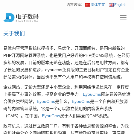
语言选择：
简体中文
English
Toggl
首页
>
关于我们
navig
关于我们
易优内容管理系统以模板多、易优化、开源而闻名，是国内新锐的
PHP开源网站管理系统，也是受用户好评的PHP类CMS系统，在经历
多年的发展，目前的版本无论在功能，还是在后台易用性方面，都有
了长足的发展和进步，eyoucms免费版的主要目标用户锁定在有企业
建站需求的群体，当然也不乏有个人用户和学校等在使用该系统。
企业网站，无论大型还是中小型企业，利用网络传递信息在一定程度
上提高了办事的效率，提高企业的竞争力。
EyouCms
网站建设系统适
合做各类型网站，
EyouCms
是什么，
EyouCms
是一个自由和开放源
码的内容管理系统，它是一个可以独立使用的内容发布系统
（CMS）。在中国，
EyouCms
属于人们喜爱的CMS系统。
政府机关，通过建立政府门户，有利于各种信息和资源的整合，为政
府和社会公众之间加强联系和沟通，从而使政府可以更快、更便捷、